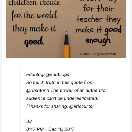
edublogs
@edublogs
So much truth in this quote from
@
rushtonh
The power of an authentic
audience can’t be underestimated.
(Thanks for sharing,
@
ericcurts
)
32
8:47 PM – Dec 16, 2017