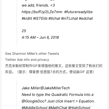
we add, friends. <3
https://
buff.ly/2LZe7mm
#
futurereadylibs
#
kidlit
#
ISTElib
#
tlchat
#
inTLchat
#
edchat
25
4:15 AM – Jun 6, 2018
See Shannon Miller’s other Tweets
Twitter Ads info and privacy
杰克米勒经常制作GIF来增强他的推文，这些推文受到了粉丝们的
欢迎。（提示：理查德·伯恩股7点的方式，使动画GIF 这里）
Jake Miller
@JakeMillerTech
Need to type the Quadratic Formula into a
@
GoogleDoc
? Just click Insert > Equation.
#
MiddleSchool
#
MathChat
#
HighSchool