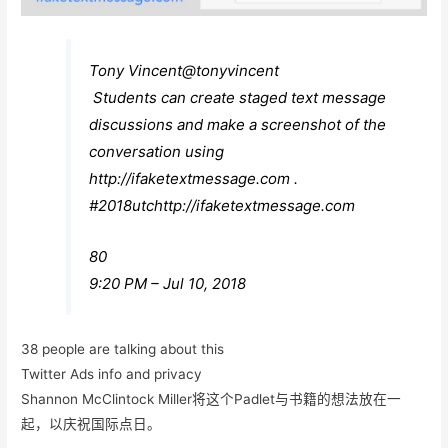
Tony Vincent
@tonyvincent
Students can create staged text message
discussions and make a screenshot of the
conversation using
http://
ifaketextmessage.com
.
#
2018utc
http://
ifaketextmessage.com
80
9:20 PM – Jul 10, 2018
38 people are talking about this
Twitter Ads info and privacy
Shannon McClintock Miller将这个Padlet与书籍的想法放在一
起，以庆祝国际点日。