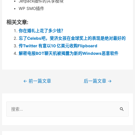
Jetpack插件的共享模块
WP SMO插件
相关文章:
你在婚礼上花了多少钱？
忘了Celebs吧，斐济女孩在金球奖上的表现是绝对最好的
传Twitter 有意以10 亿美元收购Flipboard
解密电报BOT聊天机被揭露为新的Windows恶意软件
文
←
前一篇文章
后一篇文章
→
章
导
搜
航
索
：