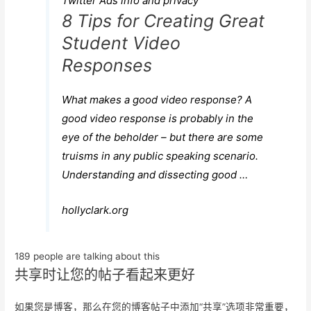
Twitter Ads info and privacy
8 Tips for Creating Great
Student Video
Responses
What makes a good video response? A
good video response is probably in the
eye of the beholder – but there are some
truisms in any public speaking scenario.
Understanding and dissecting good …
hollyclark.org
189 people are talking about this
共享时让您的帖子看起来更好
如果您是博客，那么在您的博客帖子中添加“共享”选项非常重要，