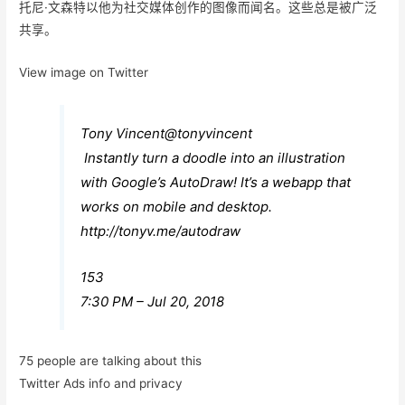
托尼·文森特以他为社交媒体创作的图像而闻名。这些总是被广泛
共享。
View image on Twitter
Tony Vincent
@tonyvincent
Instantly turn a doodle into an illustration
with Google’s AutoDraw! It’s a webapp that
works on mobile and desktop.
http://
tonyv.me/autodraw
153
7:30 PM – Jul 20, 2018
75 people are talking about this
Twitter Ads info and privacy