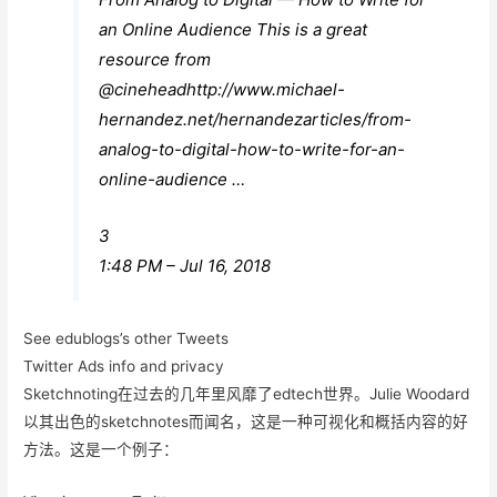
an Online Audience This is a great
resource from
@
cinehead
http://www.
michael-
hernandez.net/hernandezartic
les/from-
analog-to-digital-how-to-write-for-an-
online-audience
…
3
1:48 PM – Jul 16, 2018
See edublogs’s other Tweets
Twitter Ads info and privacy
Sketchnoting在过去的几年里风靡了edtech世界。Julie Woodard
以其出色的sketchnotes而闻名，这是一种可视化和概括内容的好
方法。这是一个例子：