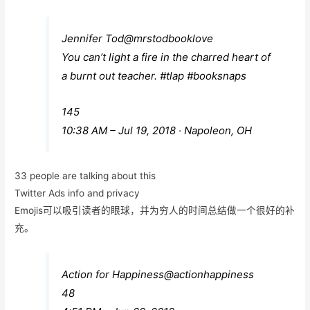
Jennifer Tod
@mrstodbooklove
You can’t light a fire in the charred heart of
a burnt out teacher.
#
tlap
#
booksnaps
145
10:38 AM – Jul 19, 2018
· Napoleon, OH
33 people are talking about this
Twitter Ads info and privacy
Emojis可以吸引读者的眼球，并为穷人的时间总结做一个很好的补
充。
Action for Happiness
@actionhappiness
48