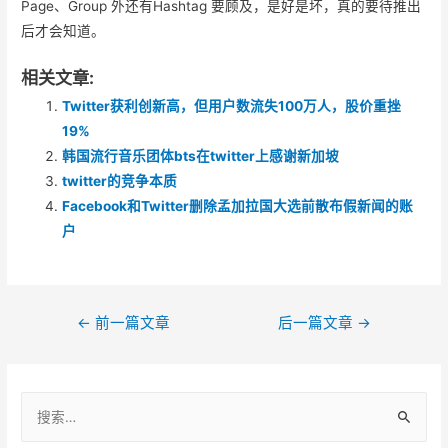
Page、Group 外还有Hashtag 要顾及，是好是坏，真的要待推出
后才会知道。
相关文章:
Twitter获利创新高，但用户数流失100万人，股价重挫
19%
韩国流行音乐团体bts在twitter上感谢新加坡
twitter的竞争本质
Facebook和Twitter删除孟加拉国大选前散布假新闻的账
户
文
←
前一篇文章
后一篇文章
→
章
导
搜
航
索