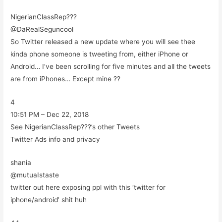
NigerianClassRep???
@DaRealSeguncool
So Twitter released a new update where you will see thee
kinda phone someone is tweeting from, either iPhone or
Android… I’ve been scrolling for five minutes and all the tweets
are from iPhones… Except mine ??
4
10:51 PM – Dec 22, 2018
See NigerianClassRep???’s other Tweets
Twitter Ads info and privacy
shania
@mutuaIstaste
twitter out here exposing ppl with this ‘twitter for
iphone/android’ shit huh