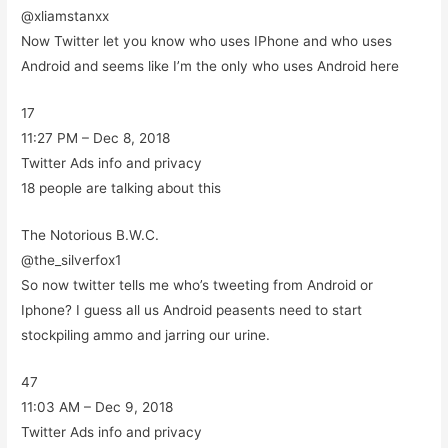
@xliamstanxx
Now Twitter let you know who uses IPhone and who uses
Android and seems like I’m the only who uses Android here
17
11:27 PM – Dec 8, 2018
Twitter Ads info and privacy
18 people are talking about this
The Notorious B.W.C.
@the_silverfox1
So now twitter tells me who’s tweeting from Android or
Iphone? I guess all us Android peasents need to start
stockpiling ammo and jarring our urine.
47
11:03 AM – Dec 9, 2018
Twitter Ads info and privacy