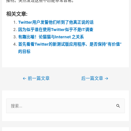
推特。突然发现这些不匹配非常容易。
相关文章:
Twitter用户发誓他们听到了他真正说的话
因为似乎谁在使用Twitter似乎不是IT调查
有趣比喻！论猫猫与Internet 之关系
首先看看Twitter的新测试版应用程序、是否保持“有价值”
的目标
文
←
前一篇文章
后一篇文章
→
章
导
搜
航
索
：