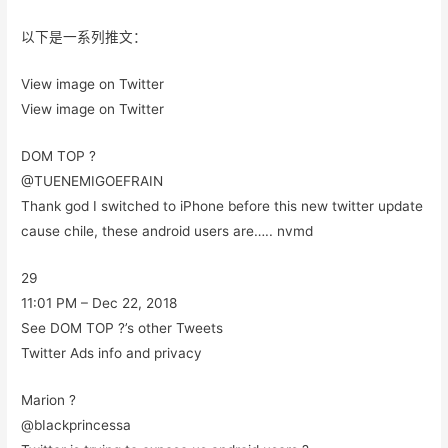
以下是一系列推文：
View image on Twitter
View image on Twitter
DOM TOP ?
@TUENEMIGOEFRAIN
Thank god I switched to iPhone before this new twitter update
cause chile, these android users are….. nvmd
29
11:01 PM – Dec 22, 2018
See DOM TOP ?’s other Tweets
Twitter Ads info and privacy
Marion ?
@bIackprincessa