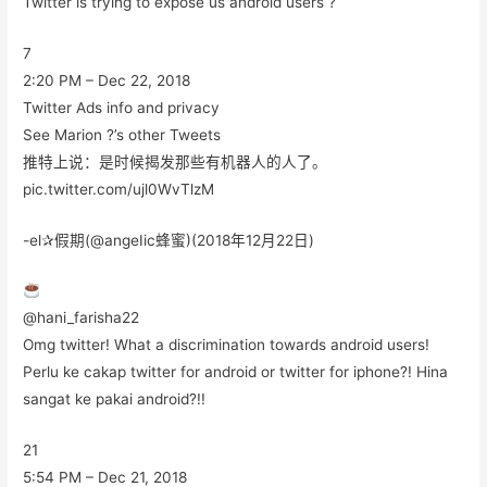
Twitter is trying to expose us android users ?
7
2:20 PM – Dec 22, 2018
Twitter Ads info and privacy
See Marion ?’s other Tweets
推特上说：是时候揭发那些有机器人的人了。
pic.twitter.com/ujl0WvTlzM
-el✰假期(@angeIic蜂蜜)(2018年12月22日)
@hani_farisha22
Omg twitter! What a discrimination towards android users!
Perlu ke cakap twitter for android or twitter for iphone?! Hina
sangat ke pakai android?!!
21
5:54 PM – Dec 21, 2018