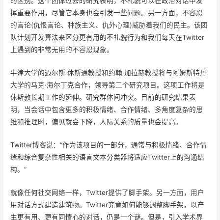
的区别。这个团体过去的研究表明，不礼貌可以在政治对话中发
挥重要作用，尽管它本身也会引发一些问题。另一方面，不容忍
的言论(仇恨言论、种族主义、仇外心理)威胁着我们的民主。该团
队计划开发算法来区分更有用的不礼貌行为和我们每天在Twitter
上遇到的非常无用的不容忍现象。
牛津大学的迈尔斯·休斯通教授和约翰·加拉赫教授将与阿姆斯特丹
大学的马克·海尔丁克合作，领导第二个研究项目。这项工作将是
休斯敦长期工作的延伸。研究群体间冲突。目前的研究结果表
明，当会话中包含更多的积极情绪、合作情绪、多角度复杂的思
维和推理时，偏见就会下降，人际关系的质量也会提高。
Twitter博客说：“作为该项目的一部分，通常与积极情绪、合作情
绪和综合复杂性相关的语言文本分类器将适应Twitter上的沟通结
构。”
就像任何社交网络一样，Twitter提供了脚手架。另一方面，用户
用对话方式建造建筑物。Twitter究竟如何能够调整脚手架，以产
生更有用、更有同情心的对话，仍是一个谜。但是，引入学术界