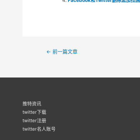
Facebook和Twitter删除孟
文
←
前一篇文章
章
导
航
推特资讯
twitter下载
twitter注册
twitter名人账号