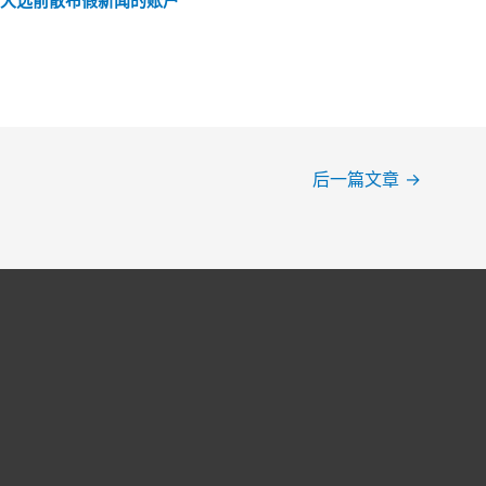
加拉国大选前散布假新闻的账户
后一篇文章
→