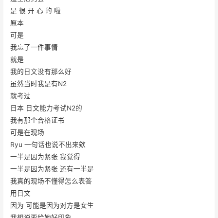
是 很 开 心 的 啦
原本
可是
我忘了一件事情
就是
我的日文没有那么好
虽然当时我是有N2
就考过
日本 日文能力考试N2的
我有那个合格证书
可是在现场
Ryu 一句话也说不出来欸
一半是因为紧张 我觉得
一半是因为紧张 还有一半是
我真的现场不懂得怎么表答
用日文
因为 可能是因为对方是女生
我想说要给她好印象