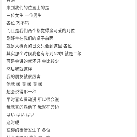
来到我们的位置上的是
三位女生 一位男生
各位 巧不巧
而且是我们两个都觉得蛮可爱的几位
刚好坐在我们的桌子前面
就是大概真的日文只会到这里 各位
其实那个时候我也有考到N2啦 就是二级
可是会讲的就还好 会比较少
然后我就这样
我的朋友就很厉害
他就 啵 啵 啵 啵 啵
超会说得那一种
平时喜欢看动漫 所以很会说
我就真的靠他了 我就在旁边
はい はい はい
这时呢
荒谬的事情发生了 各位