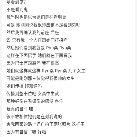
是看到鬼？
不是看到鬼
我当时也是以为她们是在看到鬼
可是 她刚刚说我很帅应该不是看到鬼吧
然后我再确认我的前座 后座
诶 只有我一个人在跟她们打招呼
然后她们看到我就是 Ryu桑 Ryu桑
这样在下面招手 她们就在下面看我
因为巴士有距离吗 我在很高
她们就这样就这样 Ryu桑 Ryu桑 几个女生
可能是刚刚那三位觉得我很帅的女生
她们传播 妳知道吗
传播到整十位吧 女高中生就
那种好像在看偶像的感觉 各位
我真的当时 哇
很不敢相信她们是在对我说的
害我回家的路上还自拍了两张照片 这样子
因为有自信了嘛 好啦