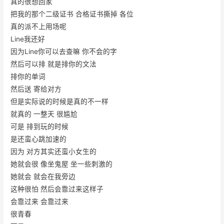
真的很想回家
把我的那个二级证书 合格证书撕掉 各位
真的派不上用场呢
Line我还好
因为Line你可以去查嘛 你不会的字
然后可以排 就是排你的文法
排你的单词
然后送 寄给对方
但是实际说的时候是真的不一样
就真的 一整天 很尴尬
可是 排到玩的时候
是还蛮心跳加速的
因为 对方其实还蛮小女生的
她就会很 像坐鬼屋 坐一些刺激的
她就会 就会在我旁边
这种很怕 然后会靠过来这样子
会靠过来 会靠过来
很青春