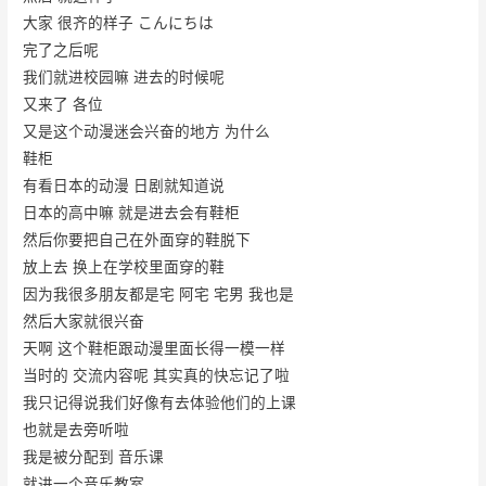
大家 很齐的样子 こんにちは
完了之后呢
我们就进校园嘛 进去的时候呢
又来了 各位
又是这个动漫迷会兴奋的地方 为什么
鞋柜
有看日本的动漫 日剧就知道说
日本的高中嘛 就是进去会有鞋柜
然后你要把自己在外面穿的鞋脱下
放上去 换上在学校里面穿的鞋
因为我很多朋友都是宅 阿宅 宅男 我也是
然后大家就很兴奋
天啊 这个鞋柜跟动漫里面长得一模一样
当时的 交流内容呢 其实真的快忘记了啦
我只记得说我们好像有去体验他们的上课
也就是去旁听啦
我是被分配到 音乐课
就进一个音乐教室