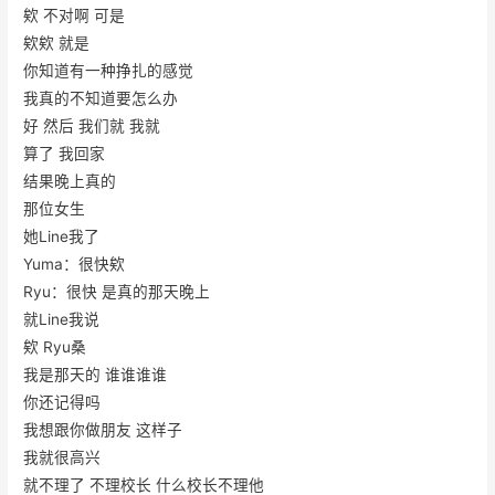
欸 不对啊 可是
欸欸 就是
你知道有一种挣扎的感觉
我真的不知道要怎么办
好 然后 我们就 我就
算了 我回家
结果晚上真的
那位女生
她Line我了
Yuma：很快欸
Ryu：很快 是真的那天晚上
就Line我说
欸 Ryu桑
我是那天的 谁谁谁谁
你还记得吗
我想跟你做朋友 这样子
我就很高兴
就不理了 不理校长 什么校长不理他