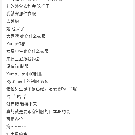
帅的外套去约会 这样子
我就穿那件衣服
去赴约
她 也来了
大家猜 她穿什么衣服
Yuma你猜
女高中生她穿什么衣服
来迪士尼跟我约会
没有错 制服
Yuma：高中的制服
Ryu：高中的制服 各位
诸位男生是不是已经开始羡慕Ryu了呢
哈 哈 哈 哈
没有错 我接下来
真的就是要跟穿制服的日本JK约会
可是各位
痾～～～～
迪士尼约会