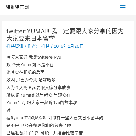
主
特推特官网
菜
twitter:YUMA叫我一定要跟大家分享的因为
单
大家要来日本留学
推特资讯
/ 作者：
推特
/
2019年2月26日
哈啰大家好 我是twittere Ryu
欸 今天Yuma 她不是不在
她其实在相机的后面
欸啊 那因为今天 哈啰哈啰
因为今天呢 Ryu要跟大家分享故事
所以呢 Yuma她就当听众 当观众在
Yuma：对 跟大家一起听Ryu的故事啰
对
看Ryuuu TV的观众呢 可能有一些人要来日本留学的
是不是 已经在整理你们的包裹了呢
已经准备好了吗？可能一开始会比较辛苦