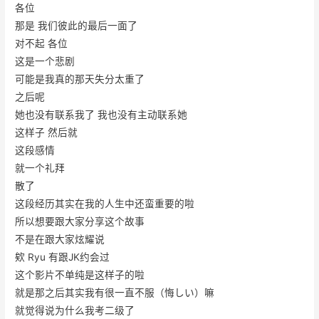
各位
那是 我们彼此的最后一面了
对不起 各位
这是一个悲剧
可能是我真的那天失分太重了
之后呢
她也没有联系我了 我也没有主动联系她
这样子 然后就
这段感情
就一个礼拜
散了
这段经历其实在我的人生中还蛮重要的啦
所以想要跟大家分享这个故事
不是在跟大家炫耀说
欸 Ryu 有跟JK约会过
这个影片不单纯是这样子的啦
就是那之后其实我有很一直不服（悔しい）嘛
就觉得说为什么我考二级了