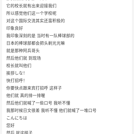
它的校长就有出来迎接我们
所以感觉他们这一个学校呢
对这个国际交流其实还蛮积极的
印象良好
我印象深刻的是 当时有一队棒球部的
日本的棒球部都会把头剃光光嘛
就是那种阿兵哥头
然后他们就 到现场
校长就叫他们
挨拶しな！
快打招呼！
你要快点跟来宾打招呼 这样子
他们就 真的排一排喔
然后他们就喊了一些口号 我听不懂
我那时候日文很差 我听不懂 他们就喊了一堆口号
こんにちは
您好
然后 就这样子