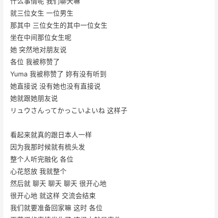
什么事情呢 我们聊天嘛
就三位女生 一位男生
那其中 三位女生的其中一位女生
坐在中间那位女生呢
她 突然地对朋友说
各位 我被称赞了
Yuma 我被称赞了 妳有没有听到
她直接说 没有她也没有直接说
她就跟她朋友说
リュウさんってかっこいよいね 这样子
看起来就真的跟日本人一样
因为我那时候就有梳头发
整个人听完融化 各位
心花怒放 我就整个
然后就 聊天 聊天 聊天 很开心地
很开心地 就这样 交流会结束
我们就要准备回家嘛 这时 各位