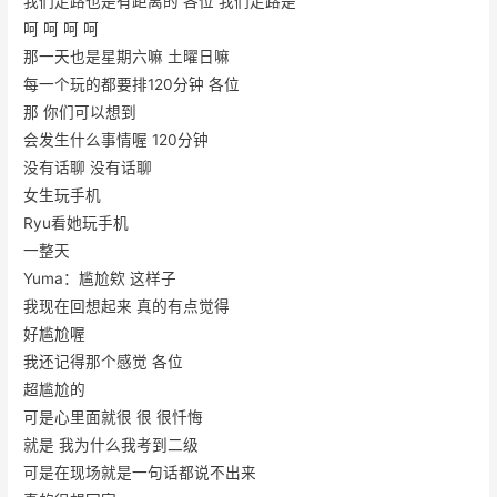
我们走路也是有距离的 各位 我们走路是
呵 呵 呵 呵
那一天也是星期六嘛 土曜日嘛
每一个玩的都要排120分钟 各位
那 你们可以想到
会发生什么事情喔 120分钟
没有话聊 没有话聊
女生玩手机
Ryu看她玩手机
一整天
Yuma：尴尬欸 这样子
我现在回想起来 真的有点觉得
好尴尬喔
我还记得那个感觉 各位
超尴尬的
可是心里面就很 很 很忏悔
就是 我为什么我考到二级
可是在现场就是一句话都说不出来