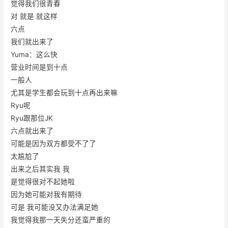
觉得我们很青春
对 就是 就这样
六点
我们就出来了
Yuma：这么快
营业时间是到十点
一般人
尤其是学生都会玩到十点再出来嘛
Ryu呢
Ryu跟那位JK
六点就出来了
可能是因为双方都受不了了
太尴尬了
出来之后其实我 我
是觉得很对不起她啦
因为她可能对我有期待
可是 我可能没又办法满足她
我觉得我那一天失分还蛮严重的