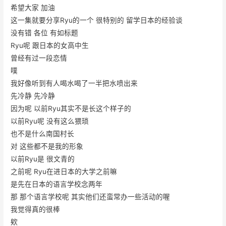
希望大家 加油
这一集就要分享Ryu的一个 很特别的 留学日本的经验谈
没有错 各位 有如标题
Ryu呢 跟日本的女高中生
曾经有过一段恋情
噗
我好像听到有人喝水喝了一半把水喷出来
先冷静 先冷静
因为呢 以前Ryu其实不是长这个样子的
以前Ryu呢 没有这么猥琐
也不是什么南国村长
对 这些都不是我的形象
以前Ryu是 很文青的
之前呢 Ryu在进日本的大学之前嘛
是先在日本的语言学校念两年
那 那个语言学校呢 其实他们还蛮常办一些活动的喔
我觉得真的很棒
欸