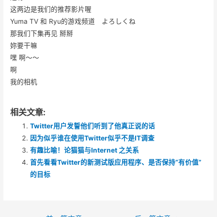
这两边是我们的推荐影片喔
Yuma TV 和 Ryu的游戏频道 よろしくね
那我们下集再见 掰掰
妳要干嘛
嘿 啊～～
啊
我的相机
相关文章:
Twitter用户发誓他们听到了他真正说的话
因为似乎谁在使用Twitter似乎不是IT调查
有趣比喻！论猫猫与Internet 之关系
首先看看Twitter的新测试版应用程序、是否保持“有价值”
的目标