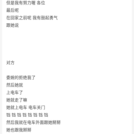
但是我有努力喔 各位
最后呢
在回家之前呢 我有鼓起勇气
跟她说
对方
委婉的拒绝我了
然后她就
上电车了
她就走了嘛
她就上电车 电车关门
铛 铛 铛 铛 铛 铛 铛 铛
然后我就在电车外面跟她掰掰
她也跟我掰掰