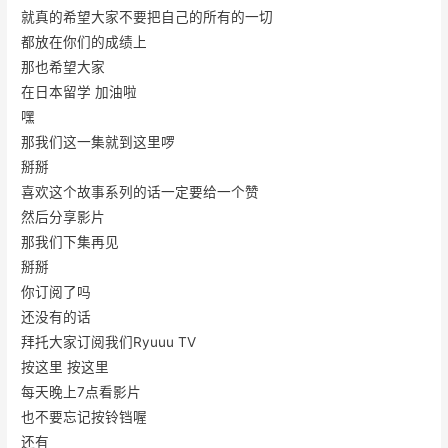
就真的希望大家不要把自己的所有的一切
都放在你们的成绩上
那也希望大家
在日本留学 加油啦
嘿
那我们这一集就到这里啰
掰掰
喜欢这个故事系列的话一定要给一个赞
然后分享影片
那我们下集再见
掰掰
你订阅了吗
还没有的话
拜托大家订阅我们Ryuuu TV
按这里 按这里
每天晚上7点看影片
也不要忘记按铃铛喔
还有