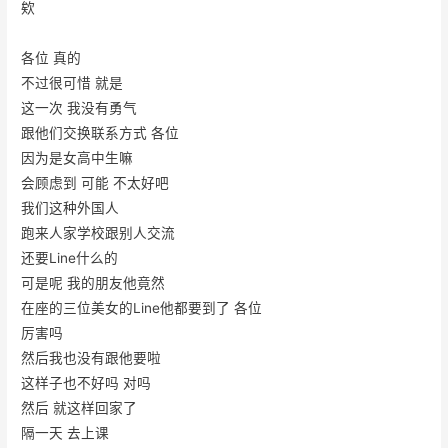
欸
各位 真的
不过很可惜 就是
这一次 我没有勇气
跟他们交换联系方式 各位
因为是女高中生嘛
会顾虑到 可能 不太好吧
我们这种外国人
跑来人家学校跟别人交流
还要Line什么的
可是呢 我的朋友他竟然
在座的三位美女的Line他都要到了 各位
厉害吗
然后我也没有跟他要啦
这样子也不好吗 对吗
然后 就这样回家了
隔一天 去上课