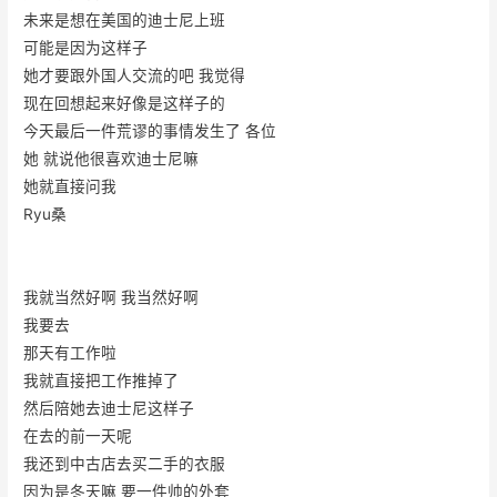
未来是想在美国的迪士尼上班
可能是因为这样子
她才要跟外国人交流的吧 我觉得
现在回想起来好像是这样子的
今天最后一件荒谬的事情发生了 各位
她 就说他很喜欢迪士尼嘛
她就直接问我
Ryu桑
我就当然好啊 我当然好啊
我要去
那天有工作啦
我就直接把工作推掉了
然后陪她去迪士尼这样子
在去的前一天呢
我还到中古店去买二手的衣服
因为是冬天嘛 要一件帅的外套