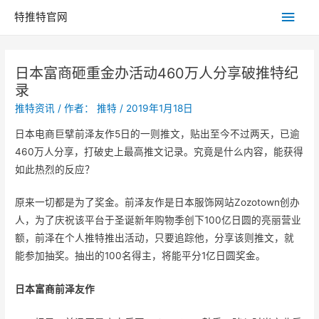
主
特推特官网
菜
日本富商砸重金办活动460万人分享破推特纪
单
录
推特资讯
/ 作者：
推特
/
2019年1月18日
日本电商巨擘前泽友作5日的一则推文，贴出至今不过两天，已逾
460万人分享，打破史上最高推文记录。究竟是什么内容，能获得
如此热烈的反应？
原来一切都是为了奖金。前泽友作是日本服饰网站Zozotown创办
人，为了庆祝该平台于圣诞新年购物季创下100亿日圆的亮丽营业
额，前泽在个人推特推出活动，只要追踪他，分享该则推文，就
能参加抽奖。抽出的100名得主，将能平分1亿日圆奖金。
日本富商前泽友作