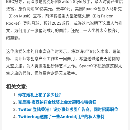
BBC报导，前泽原是庞克乐团Switch Style鼓手，踏入时尚产业后
致富，身价高达30亿美元。去年9月，美国SpaceX创办人马斯克
（Elon Musk）宣布，前泽将搭乘大型猎鹰火箭（Big Falcon
Rocket）登陆月球，预计2023成行。或许这也说明了这篇人气推
文，为何用了一张星河载月的图片，还配上一人坐着太空梭奔月
的剪影。
这位热爱艺术的日本富商当时表示，将邀请6至8名艺术家、建筑
师、设计师等创意产业工作者一同奔月，希望透过这史无前例的
太空之旅，为人类激发出磅礡艺术之作。SpaceX不愿透露这趟太
空之旅的代价，但旅费肯定是天文数字。
相关文章:
你在婚礼上花了多少钱？
克里斯·梅西纳在金球奖上金发碧眼推特疯狂
Twitter 登陆香港！设办事处吸引广告商，同时招募职位
Twitterbug透露了一些Android用户的私人推特