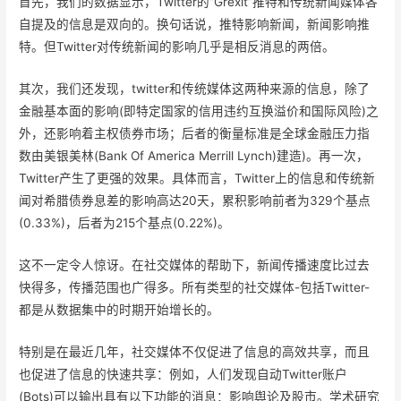
首先，我们的数据显示，Twitter的“Grexit”推特和传统新闻媒体各
自提及的信息是双向的。换句话说，推特影响新闻，新闻影响推
特。但Twitter对传统新闻的影响几乎是相反消息的两倍。
其次，我们还发现，twitter和传统媒体这两种来源的信息，除了
金融基本面的影响(即特定国家的信用违约互换溢价和国际风险)之
外，还影响着主权债券市场；后者的衡量标准是全球金融压力指
数由美银美林(Bank Of America Merrill Lynch)建造)。再一次，
Twitter产生了更强的效果。具体而言，Twitter上的信息和传统新
闻对希腊债券息差的影响高达20天，累积影响前者为329个基点
(0.33%)，后者为215个基点(0.22%)。
这不一定令人惊讶。在社交媒体的帮助下，新闻传播速度比过去
快得多，传播范围也广得多。所有类型的社交媒体-包括Twitter-
都是从数据集中的时期开始增长的。
特别是在最近几年，社交媒体不仅促进了信息的高效共享，而且
也促进了信息的快速共享：例如，人们发现自动Twitter账户
(Bots)可以输出具有以下功能的消息：影响舆论及股市。学术研究