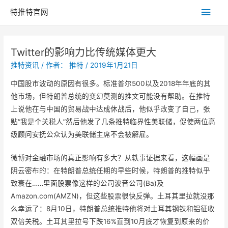
主
特推特官网
菜
Twitter的影响力比传统媒体更大
单
推特资讯
/ 作者：
推特
/
2019年1月21日
中国股市波动的原因有很多。标准普尔500以及2018年年底的其
他市场，但特朗普总统的变幻莫测的推文可能没有帮助。在推特
上说他在与中国的贸易战中达成休战后，他似乎改变了自己，张
贴“我是个关税人”然后他发了几条推特临界性美联储，促使两位高
级顾问安抚公众认为美联储主席不会被解雇。
微博对金融市场的真正影响有多大？从轶事证据来看，这幅画是
阴云密布的：在特朗普总统任期的早些时候，特朗普的推特似乎
致衰在……里面股票像这样的公司波音公司(Ba)及
Amazon.com(AMZN)，但这些股票很快反弹。土耳其里拉就没那
么幸运了：8月10日，特朗普总统推特他将对土耳其钢铁和铝征收
双倍关税。土耳其里拉号下跌16%直到10月底才恢复到原来的价