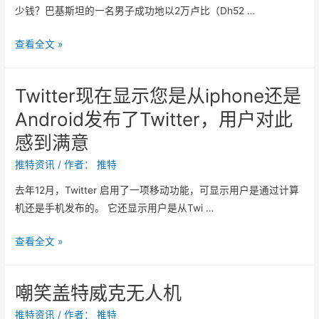
b
反
少钱？巴基斯坦的一名男子成功地以2万卢比（Dh52 …
？
o
应
x
你
查看全文 »
：
在
那
婚
真
Twitter现在显示您是从iphone还是
礼
糟
Android发布了Twitter，用户对此
上
糕
花
感到满意
透
了
了
推特资讯
/ 作者：
推特
多
少
去年12月，Twitter 启用了一项移动功能，可显示用户是通过计算
钱
机还是手机发布的。 它还显示用户是从Twi …
？
T
查看全文 »
w
i
嘲笑盖特威克无人机
t
t
推特资讯
/ 作者：
推特