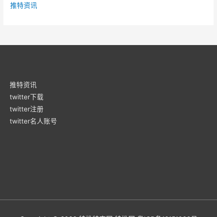
推特资讯
户
对
此
感
到
满
意
推特资讯
twitter下载
twitter注册
twitter名人账号