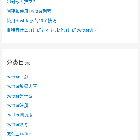
如何嵌入推文?
n
创建和使用Twitter列表
d
使用Hashtags的10个技巧
r
o
推特有什么好玩的？推荐几个好玩的twitter账号
i
d
发
布
分类目录
了
T
twitter下载
w
twitter敏感内容
i
twitter是什么
t
twitter注册
t
twitter网页版
e
r
twitter账号
，
怎么上twitter
用