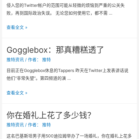
2
时
侵入您的Twitter帐户的范围可能从轻微的烦恼到严重的公关失
账
现
候
败，再到国际政治失误。 无论您如何使用它，都不需 …
号
场
了
结
如
查看全文 »
果
何
，
保
K
Gogglebox：那真糟糕透了
护
O
您
推特资讯
/ 作者：
推特
亮
的
目前正在Gogglebox休息的Tappers 昨天在Twitter上发表讲话说
点
T
他们“非常失望”。第四频道的演 …
，
w
T
i
G
查看全文 »
w
t
o
i
t
g
t
e
你在婚礼上花了多少钱？
g
t
r
l
推特资讯
/ 作者：
推特
e
帐
e
r
这名巴基斯坦男子用500迪拉姆举办了一场婚礼，你在婚礼上花多
户