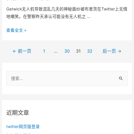
e
Gatwick无人机导致混乱几天的神秘面纱被布里茨在Twitter上无情
r
地嘲笑。在警察昨天承认可能没有无人机之 …
现
在
嘲
查看全文 »
显
笑
示
盖
文
您
←
前一页
1
…
30
31
32
后一页
→
特
是
章
威
从
克
导
i
搜
无
航
p
人
索
h
机
：
o
n
e
近期文章
还
是
twitter网页版登录
A