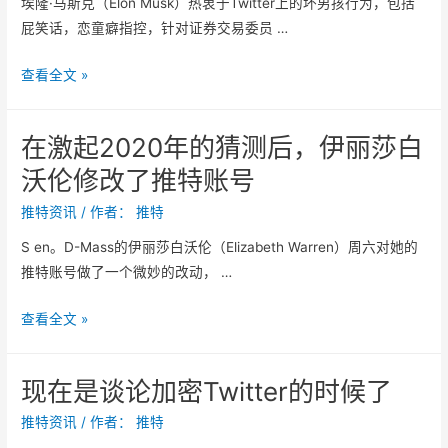
埃隆·马斯克（Elon Musk）热衷于Twitter上的坏男孩行为，包括
森
屁笑话，恋童癖指控，针对证券交易委员 …
纳
”
E
查看全文 »
：
l
安
o
菲
在激起2020年的猜测后，伊丽莎白
n
尔
沃伦修改了推特账号
M
德
u
推特资讯
/ 作者：
推特
以
s
5
S en。D-Mass的伊丽莎白沃伦（Elizabeth Warren）周六对她的
k
比
推特账号做了一个微妙的改动， …
的
1
T
击
在
查看全文 »
w
败
激
i
利
起
t
现在是谈论加密Twitter的时候了
物
2
t
浦
0
推特资讯
/ 作者：
推特
e
后
2