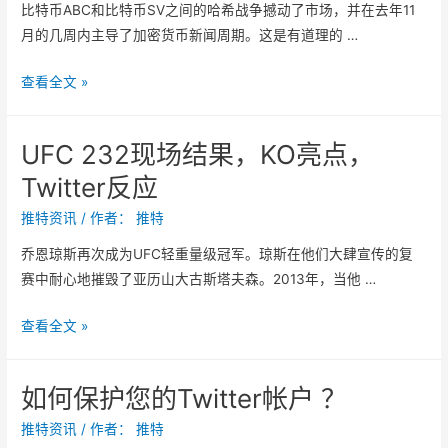
r
比特币ABC和比特币SV之间的哈希战争撼动了市场，并在去年11
毫
0
限
月的几周内主导了加密货币新闻周期。这是有道理的 …
不
年
制
留
的
即
现
查看全文 »
情
猜
将
在
地
测
开
是
在
后
UFC 232现场结果，KO亮点，
始
谈
T
，
Twitter反应
论
w
伊
加
i
推特资讯
/ 作者：
推特
丽
密
t
莎
乔恩琼斯再次成为UFC轻重量级冠军。琼斯在他们大肆宣传的复
T
t
白
赛中耐心地摧毁了亚历山大古斯塔夫森。2013年，当他 …
w
e
沃
i
r
伦
U
查看全文 »
t
上
修
F
t
嘲
改
C
e
如何保护您的Twitter帐户 ？
笑
了
2
r
对
推
3
推特资讯
/ 作者：
推特
的
手
特