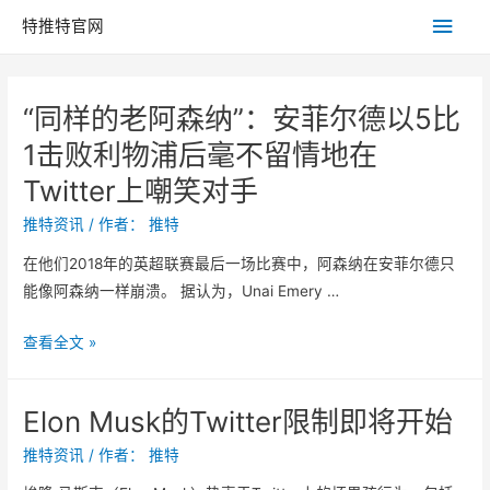
主
特推特官网
菜
“同样的老阿森纳”：安菲尔德以5比
单
1击败利物浦后毫不留情地在
Twitter上嘲笑对手
推特资讯
/ 作者：
推特
在他们2018年的英超联赛最后一场比赛中，阿森纳在安菲尔德只
能像阿森纳一样崩溃。 据认为，Unai Emery …
“
查看全文 »
同
样
Elon Musk的Twitter限制即将开始
的
老
推特资讯
/ 作者：
推特
阿