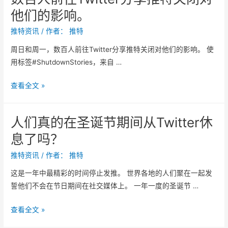
他们的影响。
性
的
推特资讯
/ 作者：
推特
C
周日和周一，数百人前往Twitter分享推特关闭对他们的影响。 使
h
用标签#ShutdownStories，来自 …
r
i
数
查看全文 »
s
百
s
人
y
人们真的在圣诞节期间从Twitter休
前
T
息了吗？
往
e
T
i
推特资讯
/ 作者：
推特
w
g
这是一年中最精彩的时间停止发推。 世界各地的人们聚在一起发
i
e
誓他们不会在节日期间在社交媒体上。 一年一度的圣诞节 …
t
n
t
t
人
查看全文 »
e
w
们
r