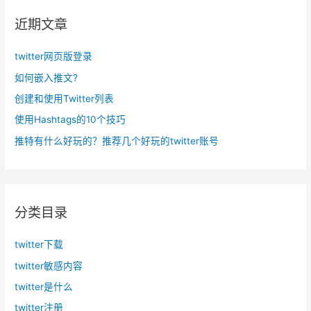
i
了
近期文章
t
吗
t
？
twitter网页版登录
e
r
如何嵌入推文?
版
创建和使用Twitter列表
：
使用Hashtags的10个技巧
尼
推特有什么好玩的？推荐几个好玩的twitter账号
克
福
尔
斯
分类目录
再
次
twitter下载
“
twitter敏感内容
发
生
twitter是什么
”
twitter注册