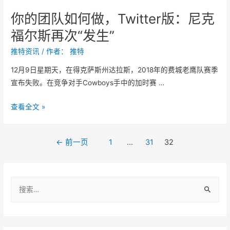
i
真
分
t
你的团队如何做，Twitter版：尼克
的
享
t
福尔斯再次“发生”
在
推
e
圣
特
推特资讯
/ 作者：
推特
r
诞
关
推
12月9日星期天，在得克萨斯州达拉斯，2018年的费城老鹰队赛季
节
闭
特
宣布失败。在竞争对手Cowboys手中的加时赛 …
期
对
间
他
你
查看全文 »
从
们
的
T
的
团
w
影
文
←
前一页
1
…
31
32
队
i
响
章
如
t
。
何
导
t
搜
做
e
航
，
索
r
T
：
休
w
息