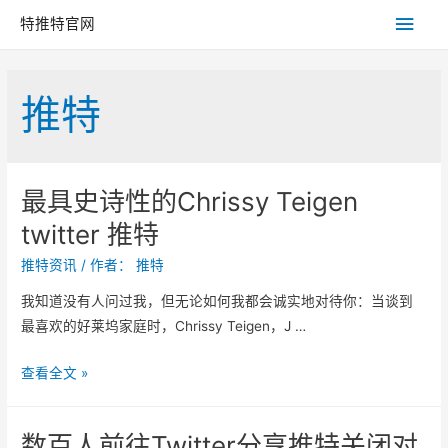
主
特推特官网
菜
推特
单
最具史诗性的Chrissy Teigen
twitter 推特
推特资讯
/ 作者：
推特
我知道没有人问过我，但无论如何我都会诚实地对待你：当谈到
最喜欢的好莱坞家庭时，Chrissy Teigen，J …
最
查看全文 »
具
史
数百人前往Twitter分享推特关闭对
诗